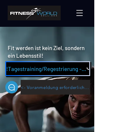
Fit werden ist kein Ziel, sondern
ein Lebensstil!
!Tagestraining/Regestrierung - Appointment request training/registration
<- Voranmeldung erforderlich! Advance registration required!