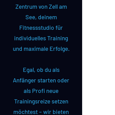
Zentrum von Zell am
See, deinem
Fitnessstudio für
individuelles Training
und maximale Erfolge.
Egal, ob du als
Anfänger starten oder
als Profi neue
Trainingsreize setzen
möchtest – wir bieten