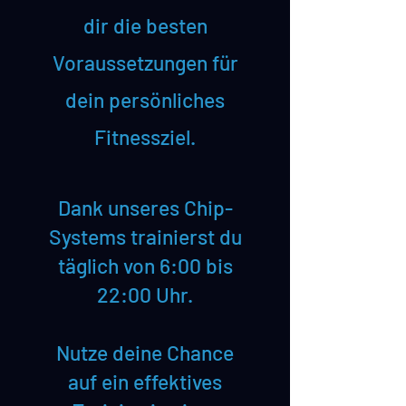
dir die besten
Voraussetzungen für
dein persönliches
Fitnessziel.
Dank unseres Chip-
Systems trainierst du
täglich von 6:00 bis
22:00 Uhr.
​Nutze deine Chance
auf ein effektives